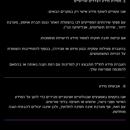
5. מסירת מידע לצדדים שלישיים
אנו עשויים לשתף מידע אישי רק במקרים הבאים:
עם ספקי שירותים המסייעים לנו בהפעלת האתר (כגון חברת אחסון, מערכת
דיוור, שירות תשלומים, אנליטיקה וכו’).
אם קיימת חובה חוקית למסור מידע לרשויות מוסמכות.
בהעברת פעילות עסקית (כגון מיזוג או מכירה), בכפוף להתחייבות השומרת
על זכויות המשתמשים.
העברת מידע לחו"ל תתבצע רק למדינות עם רמת הגנה נאותה או בהתאם
להסכמה מפורשת שלך.
6. אבטחת מידע
אנו נוקטים באמצעים טכנולוגיים וארגוניים סבירים כדי להגן על המידע
האישי מפני גישה, שימוש או חשיפה בלתי מורשים.
עם זאת, אף מערכת אינה חסינה לחלוטין, ולכן איננו יכולים להבטיח הגנה
מוחלטת.