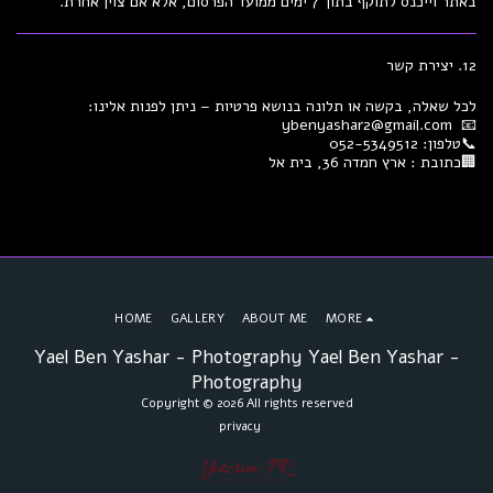
באתר וייכנס לתוקף בתוך 7 ימים ממועד הפרסום, אלא אם צוין אחרת.
12. יצירת קשר
לכל שאלה, בקשה או תלונה בנושא פרטיות – ניתן לפנות אלינו:
📧 ybenyashar2@gmail.com
📞טלפון: 052-5349512
🏢כתובת : ארץ חמדה 36, בית אל
HOME
GALLERY
ABOUT ME
MORE
Yael Ben Yashar - Photography Yael Ben Yashar -
Photography
Copyright © 2026 All rights reserved
privacy