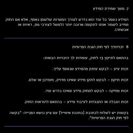
7. משך שמירת המידע
המידע נשמר כל עוד הוא נדרש לצורך המטרות שלשמן נאסף, אלא אם החוק
מחייב לשמור אותו לתקופה ארוכה יותר (למשל לצורכי מס, ראיות או
אבטחה).
8 זכויותיך לפי חוק הגנת הפרטיות
בהתאם לתיקון 13 לחוק, עומדות לך הזכויות הבאות:
זכות עיון – לבקש עותק מהמידע שנאסף עליך.
זכות תיקון – לבקש לתקן מידע שאינו מדויק, מעודכן או שלם.
זכות מחיקה – לבקש למחוק מידע שאינו נדרש עוד.
זכות הגבלה או התנגדות לעיבוד מידע – בהתאם להוראות החוק.
בקשות יש לשלוח לכתובת [כתובת אימייל] עם ציון נושא הפנייה: "בקשה
לפי חוק הגנת הפרטיות".