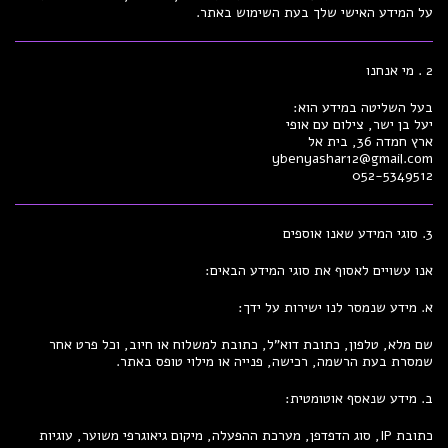
על המידע האישי שלך בעת השימוש באתר.
2 . מי אנחנו
בעל השליטה במידע הוא:
יעל בן ישר, צילום עם אופי
ארץ חמדה 36, בית אל
ybenyashar12@gmail.com
052-5349512
3. סוגי המידע שאנו אוספים
אנו עשויים לאסוף את סוגי המידע הבאים:
א. מידע שנמסר לנו ישירות על ידך:
שם מלא, טלפון, כתובת דוא"ל, כתובת למשלוח או חיוב, וכל פרט אחר
שמסרת בעת הרשמה, רכישה, פנייה או מילוי טופס באתר.
ב. מידע שנאסף אוטומטית:
כתובת IP, סוג הדפדפן, מערכת ההפעלה, מיקום גיאוגרפי משוער, עוגיות