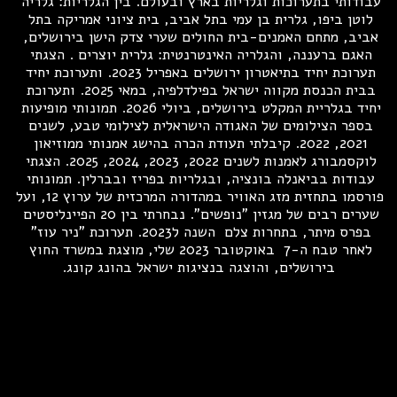
עבודותי בתערוכות וגלריות בארץ ובעולם. בין הגלריות: גלריה 
לוטן ביפו, גלרית בן עמי בתל אביב, בית ציוני אמריקה בתל 
אביב, מתחם האמנים-בית החולים שערי צדק הישן בירושלים, 
האגם ברעננה, והגלריה האינטרנטית: גלרית יוצרים . הצגתי 
תערוכת יחיד בתיאטרון ירושלים באפריל 2023. ותערוכת יחיד 
בבית הכנסת מקווה ישראל בפילדלפיה, במאי 2025. ותערוכת 
יחיד בגלריית המקלט בירושלים, ביולי 2026. תמונותי מופיעות 
בספר הצילומים של האגודה הישראלית לצילומי טבע, לשנים 
2021, 2022. קיבלתי תעודת הכרה בהישג אמנותי ממוזיאון 
לוקסמבורג לאמנות לשנים 2022, 2023, 2024, 2025. הצגתי 
עבודות בביאנלה בונציה, ובגלריות בפריז ובברלין. תמונותי 
פורסמו בתחזית מזג האוויר במהדורה המרכזית של ערוץ 12, ועל 
שערים רבים של מגזין "נופשים". נבחרתי בין 20 הפיינליסטים 
בפרס מיתר, בתחרות צלם  השנה ל2023. תערוכת "ניר עוז" 
לאחר טבח ה-7  באוקטובר 2023 שלי, מוצגת במשרד החוץ 
בירושלים, והוצגה בנציגות ישראל בהונג קונג.