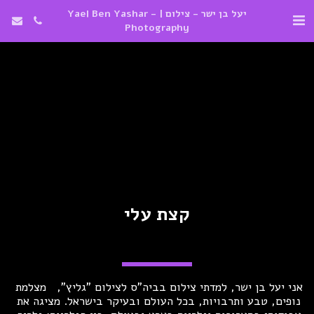
יעל בן ישר - צילום | Yael Ben Yashar -
Photography
קצת עלי
אני יעל בן ישר, למדתי צילום בביה"ס לצילום "גליץ",   מצלמת 
נופים, טבע ותרבויות, בכל העולם ובעיקר בישראל. מציגה את 