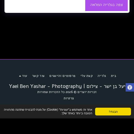
צפה בגלריה המלאה
בית
גלריה
קצת עלי
פרסומים והישגים
צור קשר
עוד
יעל בן ישר - צילום | Yael Ben Yashar - Photography
זכויות יוצרים © 2026 כל הזכויות שמורות
פרטיות
אתר זה משתמש ב"עוגיות" (Cookie) על-מנת להבטיח שתהנה מהחוויה
הבנתי!
הטובה ביותר באתר שלך.