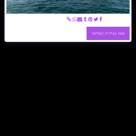
סירה-קולומביה
צפה בגלריה המלאה