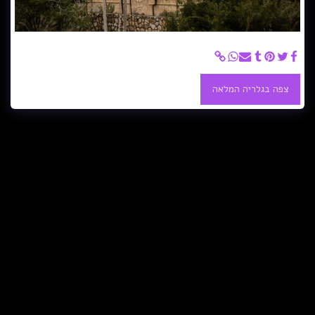
מוסקוביה-ירושלים - כנסיית מוסקוביה -עין כרם ירושלים
צפה בגלריה המלאה